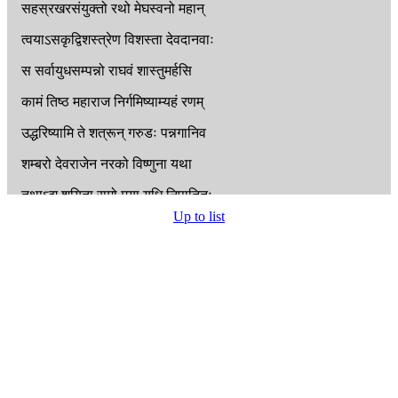
सहस्रखरसंयुक्तो
रथो
मेघस्वनो
महान्
त्वयाऽसकृद्विशस्त्रेण
विशस्ता
देवदानवाः
स
सर्वायुधसम्पन्नो
राघवं
शास्तुमर्हसि
कामं
तिष्ठ
महाराज
निर्गमिष्याम्यहं
रणम्
उद्धरिष्यामि
ते
शत्रून्
गरुडः
पन्नगानिव
शम्बरो
देवराजेन
नरको
विष्णुना
यथा
तथाऽद्य
शयिता
रामो
मया
युधि
निपातितः
Up to list
श्रुत्वा
त्रिशिरसो
वाक्यं
रावणो
राक्षसाधिपः
पुनर्जातमिवात्मानं
मन्यते
कालचोदितः
श्रुत्वा
त्रिशिरसो
वाक्यं
देवान्तकनरान्तकौ
अतिकायश्च
तेजस्वी
बभूवुर्युद्धहर्षिताः
ततोऽहमहमित्येव
गर्जन्तो
नैर्ऋतर्षभाः
रावणस्य
सुता
वीराः
शक्रतुल्यपराक्रमाः