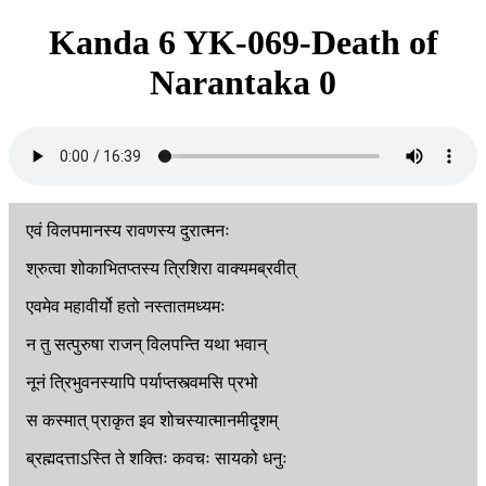
Kanda 6 YK-069-Death of
Narantaka 0
एवं
विलपमानस्य
रावणस्य
दुरात्मनः
श्रुत्वा
शोकाभितप्तस्य
त्रिशिरा
वाक्यमब्रवीत्
एवमेव
महावीर्यो
हतो
नस्तातमध्यमः
न
तु
सत्पुरुषा
राजन्
विलपन्ति
यथा
भवान्
नूनं
त्रिभुवनस्यापि
पर्याप्तस्त्वमसि
प्रभो
स
कस्मात्
प्राकृत
इव
शोचस्यात्मानमीदृशम्
ब्रह्मदत्ताऽस्ति
ते
शक्तिः
कवचः
सायको
धनुः