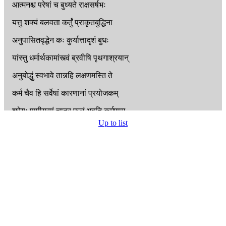
आत्मनश्च
परेषां
च
बुध्यते
राक्षसर्षभः
यत्तु
शक्यं
बलवता
कर्तुं
प्राकृतबुद्धिना
अनुपासितवृद्धेन
कः
कुर्यात्तादृशं
बुधः
यांस्तु
धर्मार्थकामांस्त्वं
ब्रवीषि
पृथगाश्रयान्
अनुबोद्धुं
स्वभावे
तान्नहि
लक्षणमस्ति
ते
कर्म
चैव
हि
सर्वेषां
कारणानां
प्रयोजकम्
श्रेयः
पापीयसां
चात्र
फलं
भवति
कर्मणाम्
Up to list
निश्श्रेयसफलावेव
धर्मार्थावितरावपि
अधर्मानर्थयोः
प्राप्तिः
फलं
च
प्रत्यवायिकम्
एहलौकिकपारत्रं
कर्म
पुम्भिर्निषेव्यते
कर्माण्यपि
तु
कल्याणि
लभते
काममास्थितः
तत्र
क्लृप्तमिदं
राज्ञा
हृदि
कार्यं
मतं
च
नः
शत्रौ
हि
साहसं
यत्
स्यात्
किमिवात्रापनीयताम्