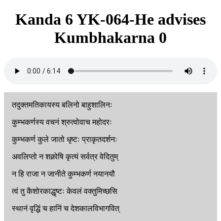
Kanda 6 YK-064-He advises
Kumbhakarna 0
तदुक्तमतिकायस्य
बलिनो
बाहुशालिनः
कुम्भकर्णस्य
वचनं
श्रुत्वोवाच
महोदरः
कुम्भकर्ण
कुले
जातो
धृष्टः
प्राकृतदर्शनः
अवलिप्तो
न
शक्नोषि
कृत्यं
सर्वत्र
वेदितुम्
न
हि
राजा
न
जानीते
कुम्भकर्ण
नयानयौ
त्वं
तु
कैशोरकाद्धृष्टः
केवलं
वक्तुमिच्छसि
स्थानं
वृद्धिं
च
हानिं
च
देशकालविभागवित्