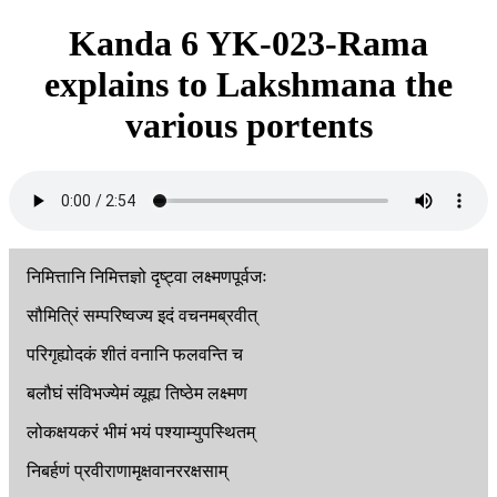
Kanda 6 YK-023-Rama
explains to Lakshmana the
various portents
निमित्तानि
निमित्तज्ञो
दृष्ट्वा
लक्ष्मणपूर्वजः
सौमित्रिं
सम्परिष्वज्य
इदं
वचनमब्रवीत्
परिगृह्योदकं
शीतं
वनानि
फलवन्ति
च
बलौघं
संविभज्येमं
व्यूह्य
तिष्ठेम
लक्ष्मण
लोकक्षयकरं
भीमं
भयं
पश्याम्युपस्थितम्
निबर्हणं
प्रवीराणामृक्षवानररक्षसाम्