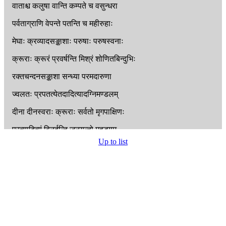
वाताश्च
कलुषा
वान्ति
कम्पते
च
वसुन्धरा
पर्वताग्राणि
वेपन्ते
पतन्ति
च
महीरुहाः
मेघाः
क्रव्यादसङ्काशाः
परुषाः
परुषस्वनाः
क्रूराः
क्रूरं
प्रवर्षन्ति
मिश्रं
शोणितबिन्दुभिः
रक्तचन्दनसङ्काशा
सन्ध्या
परमदारुणा
ज्वलतः
प्रपतत्येतदादित्यादग्निमण्डलम्
दीना
दीनस्वराः
क्रूराः
सर्वतो
मृगपाक्षिणः
प्रत्यादित्यं
विनर्दन्ति
जनयन्तो
महद्भयम्
Up to list
रजन्यामप्रकाशस्तु
सन्तापयति
चन्द्रमाः
कृष्णरक्तांशुपर्यन्तो
लोकक्षय
इवोदितः
ह्रस्वो
रूक्षोऽप्रशस्तश्च
परिवेषः
सुलोहितः
आदित्ये
विमले
नीलं
लक्ष्म
लक्ष्मण
दृश्यते
रजसा
महता
चापि
नक्षत्राणि
हतानि
च