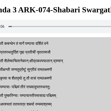
da 3 ARK-074-Shabari Swargat
तौ
कबन्धेन
तं
मार्गं
पम्पाया
दर्शितं
वने
प्रतस्थतुर्दिशं
गृह्य
प्रतीचीं
नृवरात्मजौ
तौ
शैलेष्वाचितानेकान्
क्षौद्रकल्पफलान्
द्रुमान्
वीक्षन्तौ
जग्मतुर्द्रष्टुं
सुग्रीवं
रामलक्ष्मणौ
कृत्वा
च
शैलपृष्ठे
तु
तौ
वासं
रामलक्ष्मणौ
पम्पायाः
पश्चिमं
तीरं
राघवावुपतस्थस्तुः
तौ
पुष्करिण्याः
पम्पायास्तीरमासाद्य
पश्चिमम्
अपश्यतां
ततस्तत्र
शबर्या
रम्यमाश्रमम्