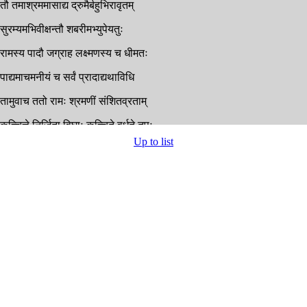
तौ
तमाश्रममासाद्य
द्रुमैर्बहुभिरावृतम्
सुरम्यमभिवीक्षन्तौ
शबरीमभ्युपेयतुः
रामस्य
पादौ
जग्राह
लक्ष्मणस्य
च
धीमतः
पाद्यमाचमनीयं
च
सर्वं
प्रादाद्यथाविधि
तामुवाच
ततो
रामः
श्रमणीं
संशितव्रताम्
कच्चित्ते
निर्जिता
विघ्नाः
कच्चिते
वर्धते
तपः
Up to list
कच्चित्ते
नियतः
क्रोध
आहारश्च
तपोधने
कच्चित्ते
नियमाः
प्राप्ताः
कच्चित्ते
मनसः
सुखम्
कच्चिते
गुरुशुश्रूषा
सफला
चारुभाषिणि
रामेण
तापसी
पृष्टा
सा
सिद्धा
सिद्धसम्मता
शशंस
शबरी
वृद्धा
रामाय
प्रत्युपस्थिता
अद्य
प्राप्ता
तपःसिद्धिस्तव
सन्दर्शनान्मया
अद्य
मे
सफलं
तप्तं
गुरवश्च
सुपूजिताः