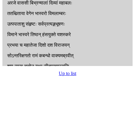
अरजे
वाससी
बिभ्रन्मालां
दिव्यां
महाबलः
ततश्चिताया
वेगेन
भास्वरो
विमलाम्बरः
उत्पपाताशु
संहृष्टः
सर्वप्रत्यङ्गभूषणः
विमाने
भास्वरे
तिष्ठन्
हंसयुक्ते
यशस्करे
प्रभया
च
महातेजा
दिशो
दश
विराजयन्
सोऽन्तरिक्षगतो
रामं
कबन्धो
वाक्यमब्रवीत्
शृणु
राघव
तत्त्वेन
यथा
सीतामवाप्स्यसि
Up to list
राम
षड्युक्तयो
लोके
याभिः
सत्त्वं
विमृश्यते
दशाभागगतो
हीनस्त्वं
हि
राम
सलक्ष्मणः
यत्कृते
व्यसनं
प्राप्तं
त्वया
दारप्रधर्षणम्
तदवश्यं
त्वया
कार्यः
स
सुहृत्सुहृदां
वर
अकृत्वा
हि
न
ते
सिद्धिमहं
पश्यामि
चिन्तयन्
श्रूयतां
राम
वक्ष्यामि
सुग्रीवो
नाम
वानरः