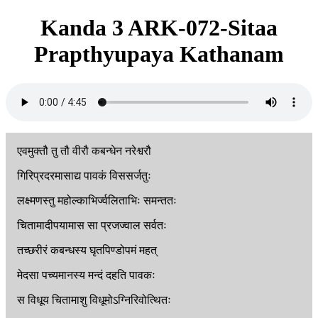
Kanda 3 ARK-072-Sitaa
Prapthyupaya Kathanam
एवमुक्तौ
तु
तौ
वीरौ
कबन्धेन
नरेश्वरौ
गिरिप्रदरमासाद्य
पावकं
विससर्जतुः
लक्ष्मणस्तु
महोल्काभिर्ज्वलिताभिः
समन्ततः
चितामादीपयामास
सा
प्रजज्वाल
सर्वतः
तच्छरीरं
कबन्धस्य
घृतपिण्डोपमं
महत्
मेदसा
पच्यमानस्य
मन्दं
दहति
पावकः
स
विधूय
चितामाशु
विधूमोऽग्निरिवोत्थितः