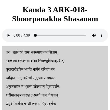
Kanda 3 ARK-018-
Shoorpanakha Shasanam
ततः
शूर्पणखां
रामः
कामपाशावपाशिताम्
स्वच्छया
श्लक्ष्णया
वाचा
स्मितपूर्वमथाब्रवीत्
कृतदारोऽस्मि
भवति
भार्येयं
दयिता
मम
त्वद्विधानां
तु
नारीणां
सुदुःखा
ससपत्नता
अनुजस्त्वेष
मे
भ्राता
शीलवान्
प्रियदर्शनः
श्रीमानाकृतदारश्च
लक्ष्मणो
नाम
वीर्यवान्
अपूर्वी
भार्यया
चार्थी
तरुणः
प्रियदर्शनः