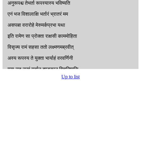
अनुरूपश्च
तेभर्ता
रूपस्यास्य
भविष्यति
एनं
भज
विशालाक्षि
भर्तारं
भ्रातरं
मम
असपत्ना
वरारोहे
मेरुमर्कप्रभा
यथा
इति
रामेण
सा
प्रोक्ता
राक्षसी
काममोहिता
विसृज्य
रामं
सहसा
ततो
लक्ष्मणमब्रवीत्
अस्य
रूपस्य
ते
युक्ता
भार्याहं
वरवर्णिनी
मया
सह
सुखं
सर्वान्
दण्डकान्
विचरिष्यसि
Up to list
एवमुक्तस्तु
सौमित्री
राक्षस्या
वाक्यकोविदः
ततः
शूर्पनखीं
स्मित्वा
लक्ष्मणो
युक्तमब्रवीत्
कथं
दासस्य
मे
दासी
भार्या
भवितुमिच्छसि
सोऽहमार्येण
परवान्
भ्रात्राकमलवर्णिनि
समृद्धार्थस्य
सिद्धार्थामुदितामलवर्णिनी
आर्यस्य
त्वं
विशालाक्षि
भार्या
भव
यवीयसी