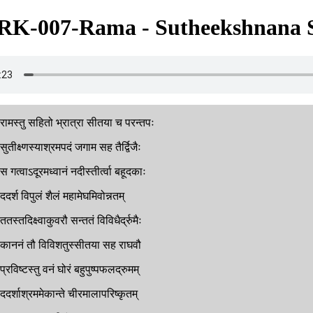
RK-007-Rama - Sutheekshnana
रामस्तु
सहितो
भ्रात्रा
सीतया
च
परन्तपः
सुतीक्ष्णस्याश्रमपदं
जगाम
सह
तैर्द्विजैः
स
गत्वाऽदूरमध्वानं
नदीस्तीर्त्वा
बहूदकाः
ददर्श
विपुलं
शैलं
महामेघमिवोन्नतम्
ततस्तदिक्ष्वाकुवरौ
सन्ततं
विविधैर्द्रुमैः
काननं
तौ
विविशतुस्सीतया
सह
राघवौ
प्रविष्टस्तु
वनं
घोरं
बहुपुष्पफलद्रुमम्
ददर्शाश्रममेकान्ते
चीरमालापरिष्कृतम्