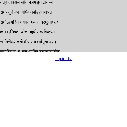
तत्र
तापसमासीनं
मलपङ्कजटाधरम्
रामस्सुतीक्ष्णं
विधिवत्तपोवृद्धमभाषत
रामोऽहमस्मि
भगवन्
भवन्तं
द्रष्टुमागतः
त्वं
माऽभिवद
धर्मज्ञ
महर्षे
सत्यविक्रम
स
निरीक्ष्य
ततो
वीरं
रामं
धर्मभृतां
वरम्
समाश्लिष्य
च
बाहुभ्यामिदं
वचनमब्रवीत्
Up to list
स्वागतं
खलु
ते
वीर
राम
धर्मभृतां
वर
आश्रमोऽयं
त्वयाक्रान्तः
सनाथ
इव
साम्प्रतम्
प्रतीक्षमाणस्त्वामेव
नारोहेऽहं
माहायशः
देवलोकमितो
वीर
देहं
त्यक्त्वा
महीतले
चित्रकूटमुपादाय
राज्यभ्रष्टोऽसि
मे
श्रुतः
उपागम्य
च
मां
देवो
महादेवस्सुरेश्वरः
सर्वान्
लोकान्
जितानाह
मम
पुण्येन
कर्मणा