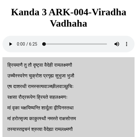
Kanda 3 ARK-004-Viradha
Vadhaha
ह्रियमाणै
तु
तौ
दृष्ट्वा
वैदेही
रामलक्ष्मणौ
उच्चैस्स्वरेण
चुक्रोश
प्रगृह्य
सुभुजा
भुजौ
एष
दाशरथी
रामस्सत्यवाञ्च्छीलवाञ्छुचिः
रक्षसा
रौद्ररूपेण
ह्रियते
सहलक्ष्मणः
मां
वृका
भक्षयिष्यन्ति
शार्दूला
द्वीपिनस्तथा
मां
हरोत्सृज्य
काकुत्स्थौ
नमस्ते
राक्षसोत्तम
तस्यास्तद्वचनं
श्रुत्वा
वैदेह्या
रामलक्ष्मणौ