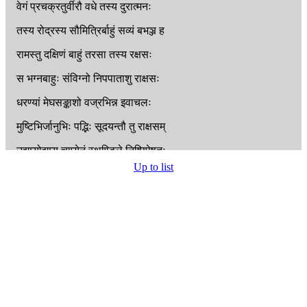
वेगं
प्रचक्रतुर्वीरौ
वधे
तस्य
दुरात्मनः
तस्य
रोद्रस्य
सौमित्रिर्बाहुं
सव्यं
बभञ्ज
ह
रामस्तु
दक्षिणं
बाहुं
तरसा
तस्य
रक्षसः
स
भग्नबाहुः
संविग्नो
निपपाताशु
राक्षसः
धरण्यां
मेघसङ्काशो
वज्रभिन्न
इवाचलः
मुष्टिभिर्जानुभिः
पद्भिः
सूदयन्तौ
तु
राक्षसम्
उद्यम्योद्यम्य
चाप्येनं
स्थण्डिले
निष्पिपेषतुः
Up to list
स
विद्धो
बहुभिर्बाणैः
खङ्गाभ्यां
च
परिक्षतः
निष्पिष्टो
बहुधा
भूमौ
न
ममार
स
राक्षसः
तं
प्रेक्ष्य
रामः
सुभृशमवध्यमचलोपमम्
भयेष्वभयदः
श्रीमानिदं
वचनमब्रवीत्
तपसा
पुरुषव्याघ्र
राक्षसोऽयं
न
शक्यते
शस्त्रेण
युधि
निर्जेतुं
राक्षसं
निखनावहे