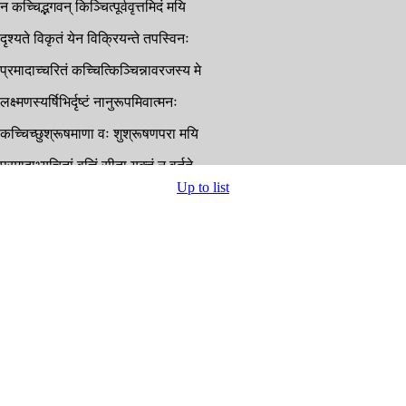
न
कच्चिद्भगवन्
किञ्चित्पूर्ववृत्तमिदं
मयि
दृश्यते
विकृतं
येन
विक्रियन्ते
तपस्विनः
प्रमादाच्चरितं
कच्चित्किञ्चिन्नावरजस्य
मे
लक्ष्मणस्यर्षिभिर्दृष्टं
नानुरूपमिवात्मनः
कच्चिच्छुश्रूषमाणा
वः
शुश्रूषणपरा
मयि
प्रमादाभ्युचितां
वृत्तिं
सीता
युक्तं
न
वर्तते
Up to list
अथर्षिर्जरया
वृद्धस्तपसा
च
जरां
गतः
वेपमान
इवोवाच
रामं
भूतदयापरम्
कुतः
कल्याणसत्त्वायाः
कल्याणाभिरतेस्तथा
चलनं
तात
वैदेह्यास्तपस्विषु
विशेषतः
त्वन्निमित्तमिदं
तावत्तापसान्
प्रति
वर्तते
रक्षोभ्यस्तेन
संविग्नाः
कथयन्ति
मिथः
कथाः
रावणावरजः
कश्चित्
खरो
नामेह
राक्षसः