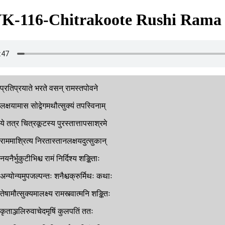
K-116-Chitrakoote Rushi Ram
प्रतिप्रयाते
भरते
वसन्
रामस्तपोवने
लक्षयामास
सोद्वेगमथौत्सुक्यं
तपस्विनाम्
ये
तत्र
चित्रकूटस्य
पुरस्तात्तापसाश्रमे
राममाश्रित्य
निरतास्तानलक्षयदुत्सुकान्
नयनैर्भुकुटीभिश्च
रामं
निर्दिश्य
शङ्किताः
अन्योन्यमुपजल्पन्तः
शनैश्चक्रुर्मिथः
कथाः
तेषामौत्सुक्यमालक्ष्य
रामस्त्वात्मनि
शङ्कितः
कृताञ्जलिरुवाचेदमृषिं
कुलपतिं
ततः