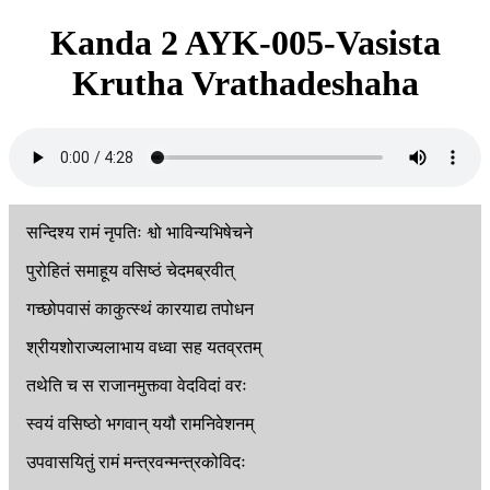
Kanda 2 AYK-005-Vasista
Krutha Vrathadeshaha
सन्दिश्य
रामं
नृपतिः
श्वो
भाविन्यभिषेचने
पुरोहितं
समाहूय
वसिष्ठं
चेदमब्रवीत्
गच्छोपवासं
काकुत्स्थं
कारयाद्य
तपोधन
श्रीयशोराज्यलाभाय
वध्वा
सह
यतव्रतम्
तथेति
च
स
राजानमुक्त्वा
वेदविदां
वरः
स्वयं
वसिष्ठो
भगवान्
ययौ
रामनिवेशनम्
उपवासयितुं
रामं
मन्त्रवन्मन्त्रकोविदः