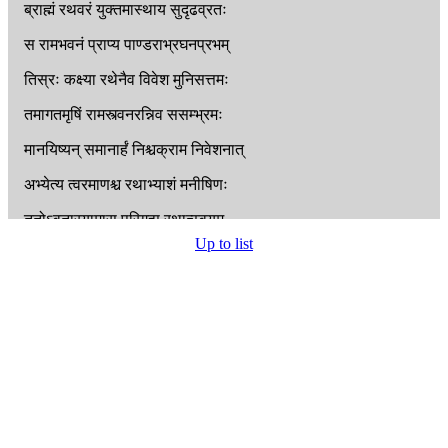
ब्राह्मं
रथवरं
युक्तमास्थाय
सुदृढव्रतः
स
रामभवनं
प्राप्य
पाण्डराभ्रघनप्रभम्
तिस्रः
कक्ष्या
रथेनैव
विवेश
मुनिसत्तमः
तमागतमृषिं
रामस्त्वनरन्निव
ससम्भ्रमः
मानयिष्यन्
समानार्हं
निश्चक्राम
निवेशनात्
अभ्येत्य
त्वरमाणश्च
रथाभ्याशं
मनीषिणः
ततोऽवतारयामास
परिगृह्य
रथात्स्वयम्
Up to list
स
चैनं
प्रश्रितं
दृष्ट्वा
सम्भाष्याभिप्रसाद्य
च
प्रियार्हं
हर्षयन्
राममित्युवाच
पुरोहितः
प्रसन्नस्ते
पिता
राम
यौवराज्यमवाप्स्यसि
उपवासं
भवानद्य
करोतु
सह
सीतया
प्रातस्त्वामभिषेक्ता
हि
यौवराज्ये
नराधिपः
पिता
दशरथः
प्रीत्या
ययातिं
नहुषो
यथा