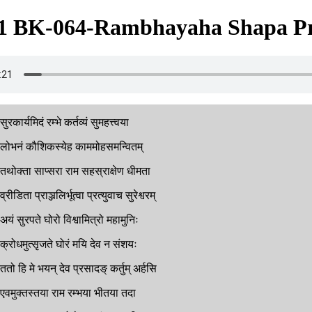
1 BK-064-Rambhayaha Shapa Pr
सुरकार्यमिदं
रम्भे
कर्तव्यं
सुमहत्त्वया
लोभनं
कौशिकस्येह
काममोहसमन्वितम्
तथोक्ता
साप्सरा
राम
सहस्राक्षेण
धीमता
व्रीडिता
प्राञ्जलिर्भूत्वा
प्रत्युवाच
सुरेश्वरम्
अयं
सुरपते
घोरो
विश्वामित्रो
महामुनिः
क्रोधमुत्सृजते
घोरं
मयि
देव
न
संशयः
ततो
हि
मे
भयन्
देव
प्रसादङ्
कर्तुम्
अर्हसि
एवमुक्तस्तया
राम
रम्भया
भीतया
तदा