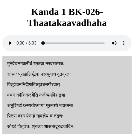
Kanda 1 BK-026-
Thaatakaavadhaha
मुनेर्वचनमक्लीबं
श्रुत्वा
नरवरात्मजः
राघवः
प्राञ्जलिर्भूत्वा
प्रत्युवाच
दृढव्रतः
पितुर्वचननिर्देशात्पितुर्वचनगौरवात्
वचनं
कौशिकस्येति
कर्तव्यमविशङ्कया
अनुशिष्टोऽस्म्ययोध्यायां
गुरुमध्ये
महात्मना
पित्रा
दशरथेनाहं
नावज्ञेयं
च
तद्वचः
सोऽहं
पितुर्वचः
श्रुत्वा
शासनाद्ब्रह्मवादिनः