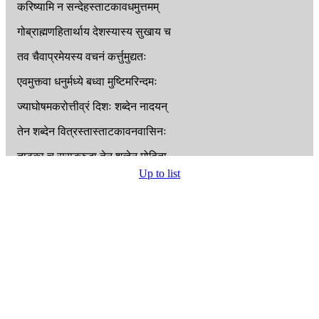
करिष्यामि
न
सन्देहस्ताटकावधमुत्तमम्
गोब्राह्मणहितार्थाय
देशस्यास्य
सुखाय
च
तव
चैवाप्रमेयस्य
वचनं
कर्त्तुमुद्यतः
एवमुक्त्वा
धनुर्मध्ये
बध्वा
मुष्टिमरिन्दमः
ज्याघोषमकरोत्तीव्रं
दिशः
शब्देन
नादयन्
तेन
शब्देन
वित्रस्तास्ताटकावनवासिनः
ताटका
च
सुसङ्क्रुद्धा
तेन
शब्देन
मोहिता
Up to list
तं
शब्दमभिनिध्याय
राक्षसी
क्रोधमूर्च्छिता
श्रुत्वा
चाभ्यद्रवद्वेगाद्यतः
शब्दो
विनिस्सृतः
तां
दृष्ट्वा
राघवः
क्रुद्धां
विकृतां
विकृताननाम्
प्रमाणेनातिवृद्धां
च
लक्ष्मणं
सोऽभ्यभाषत
पश्य
लक्ष्मण
यक्षिण्या
भैरवं
दारुणं
वपुः
भिद्येरन्
दर्शनादस्या
भीरूणां
हृदयानि
च